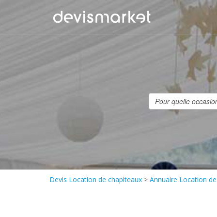
Devis Location de chapiteaux
>
Annuaire Location de