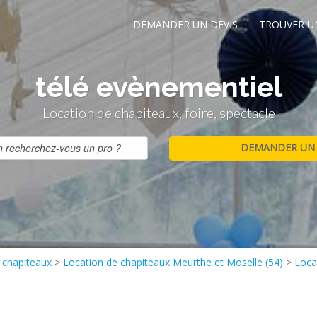
DEMANDER UN DEVIS
TROUVER U
télé evènementiel
Location de chapiteaux, foire, spectacle
 chapiteaux
>
Location de chapiteaux Meurthe et Moselle (54)
>
Loca