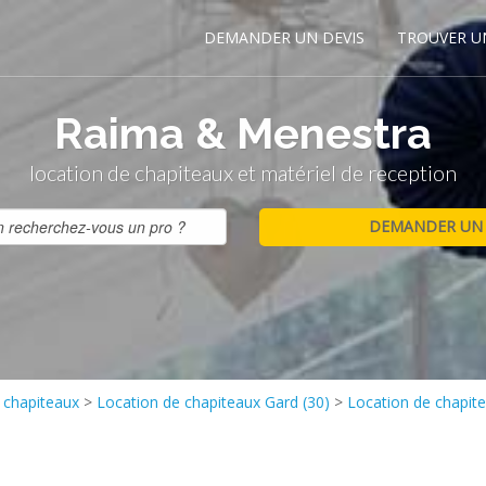
DEMANDER UN DEVIS
TROUVER U
Raima & Menestra
location de chapiteaux et matériel de reception
 chapiteaux
>
Location de chapiteaux Gard (30)
>
Location de chapi