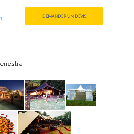
n
enestra