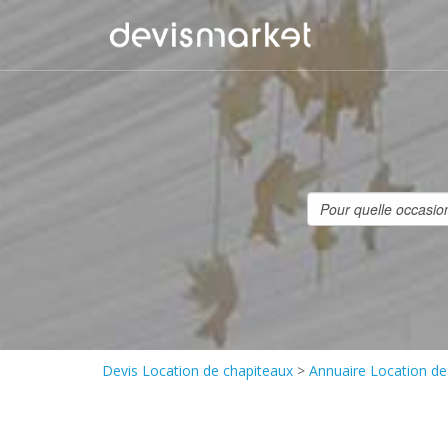
Devis Location de chapiteaux
>
Annuaire Location de