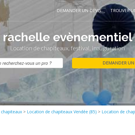
DEMANDER UN DEVIS
TROUVER U
rachelle evènementiel
Location de chapiteaux, festival, inauguration
 chapiteaux
>
Location de chapiteaux Vendée (85)
>
Location de cha