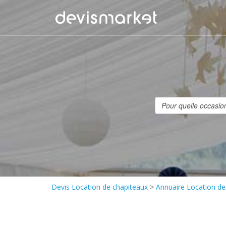
Devis Location de chapiteaux
>
Annuaire Location de