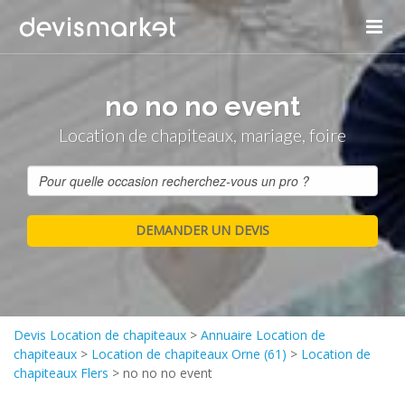
no no no event
Location de chapiteaux, mariage, foire
Devis Location de chapiteaux
>
Annuaire Location de
chapiteaux
>
Location de chapiteaux Orne (61)
>
Location de
chapiteaux Flers
>
no no no event