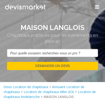
MAISON LANGLOIS
Chapiteaux pratiques pour les évènements en
plein air
Devis Location de chapiteaux
>
Annuaire Location de
chapiteaux
>
Location de chapiteaux Allier (03)
>
Location de
chapiteaux Andelaroche
>
MAISON LANGLOIS