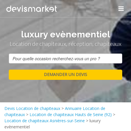
luxury evènementiel
Location de chapiteaux, réception, chapiteaux
Devis Location de chapiteaux
>
Annuaire Location de
chapiteaux
>
Location de chapiteaux Hauts de Seine (92)
>
Location de chapiteaux Asnières-sur-Seine
>
luxury
evènementiel