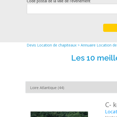
Code postal de la ville de l'événement
Devis Location de chapiteaux
>
Annuaire Location de
Les 10 meil
C- 
Locat