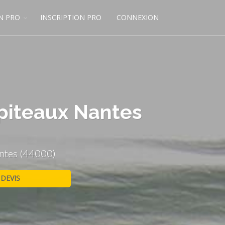
N PRO
INSCRIPTION PRO
CONNEXION
apiteaux Nantes
antes (44000)