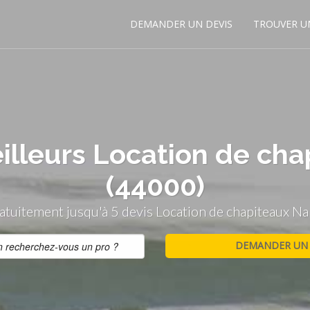
DEMANDER UN DEVIS
TROUVER U
illeurs Location de ch
(44000)
tuitement jusqu'à 5 devis Location de chapiteaux N