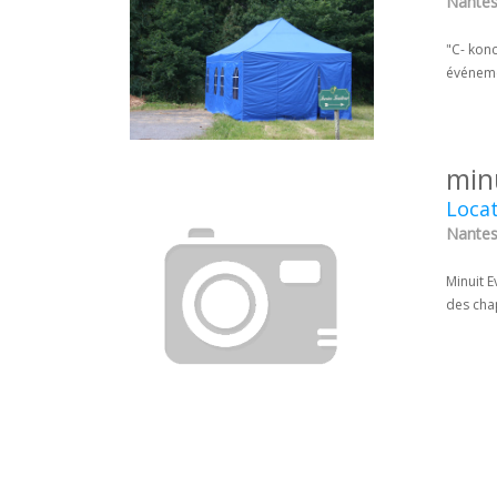
Nantes 
"C- konc
événeme
min
Locat
Nantes 
Minuit 
des cha