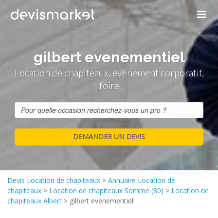
gilbert evenementiel
Location de chapiteaux, évènement corporatif,
foire
Devis Location de chapiteaux
>
Annuaire Location de
chapiteaux
>
Location de chapiteaux Somme (80)
>
Location de
chapiteaux Albert
>
gilbert evenementiel