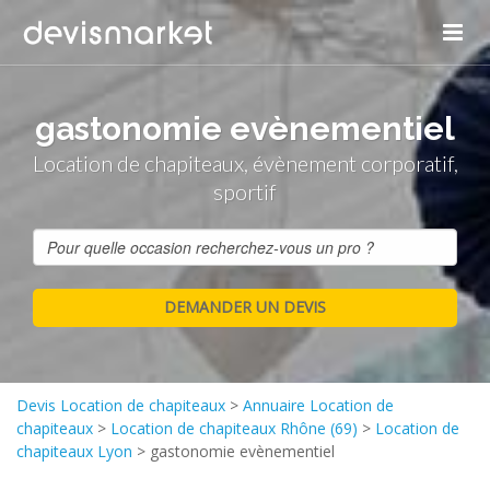
gastonomie evènementiel
Location de chapiteaux, évènement corporatif,
sportif
Devis Location de chapiteaux
>
Annuaire Location de
chapiteaux
>
Location de chapiteaux Rhône (69)
>
Location de
chapiteaux Lyon
>
gastonomie evènementiel