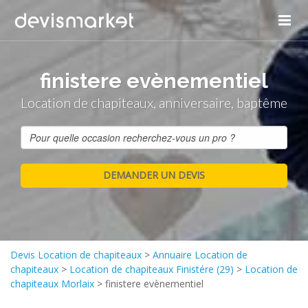
finistere evènementiel
Location de chapiteaux, anniversaire, baptême
Devis Location de chapiteaux
>
Annuaire Location de
chapiteaux
>
Location de chapiteaux Finistére (29)
>
Location de
chapiteaux Morlaix
>
finistere evènementiel