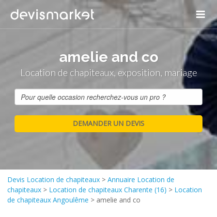
amelie and co
Location de chapiteaux, exposition, mariage
Devis Location de chapiteaux
>
Annuaire Location de
chapiteaux
>
Location de chapiteaux Charente (16)
>
Location
de chapiteaux Angoulême
>
amelie and co