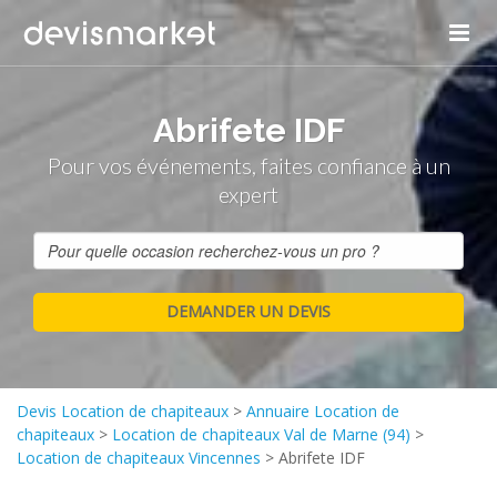
Abrifete IDF
Pour vos événements, faites confiance à un
expert
Devis Location de chapiteaux
>
Annuaire Location de
chapiteaux
>
Location de chapiteaux Val de Marne (94)
>
Location de chapiteaux Vincennes
>
Abrifete IDF